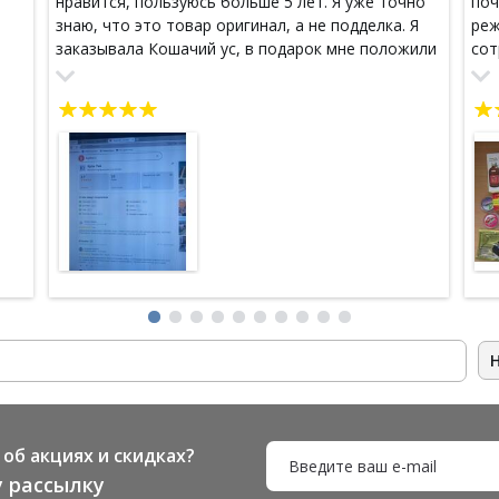
нравится, пользуюсь больше 5 лет. Я уже точно
поч
знаю, что это товар оригинал, а не подделка. Я
реж
заказывала Кошачий ус, в подарок мне положили
сот
детокс. Рекомендую. Потому, что здоровье
зак
зависит от честного поставщика.
еди
пол
кос
пал
иск
- в
про
чув
(ос
выз
пар
сил
пол
нат
ссы
чет
об акциях и скидках?
Спа
 рассылку