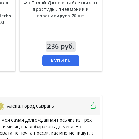
для
Фа Талай Джон в таблетках от
Капсулы
простуды, пневмонии и
полипов 
Herbs
коронавируса 70 шт
синусита и
00
Цена
236 руб.
Цена
6
КУПИТЬ
Алёна, город Сызрань
Витали
 моя самая долгожданная посылка из трёх.
Прочитала мно
ти месяц она добиралась до меня. Но
из-за зубной 
овата не почта России, как многие пишут, а
то, что моя п