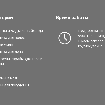
гории
Время работы
ства и БАДы из Тайланда
Поддержка: Пн
9:00-19:00 (Мск
тика для волос
Прием заказов
ое мыло
круглосуточно
тика для лица
кремы, скрабы для тела и
ны
амы и мази
лы для похудения