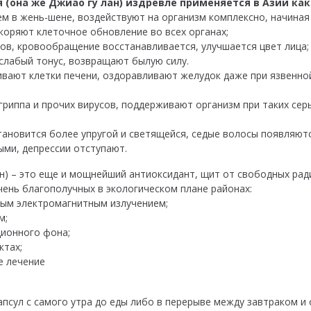
 (она же Джиао гу лан) издревле применяется в Азии ка
ем в жень-шене, воздействуют на организм комплексно, начиная 
коряют клеточное обновление во всех органах;
ров, кровообращение восстанавливается, улучшается цвет лица;
слабый тонус, возвращают былую силу.
вают клетки печени, оздоравливают желудок даже при язвенно
риппа и прочих вирусов, поддерживают организм при таких серь
тановится более упругой и светящейся, седые волосы появляютс
ми, депрессии отступают.
ан) – это еще и мощнейший антиоксидант, щит от свободных ра
чень благополучных в экологическом плане районах:
ным электромагнитным излучением;
м;
ионного фона;
тах;
е лечение
псул с самого утра до еды либо в перерыве между завтраком и