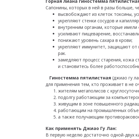
Горная лиана гиностемма пятилистная
Сапонины, которых в ней в разы больше, ч
высвобождают из клеток токсины, ус
укрепляют стенки сосудов и капилля
внутренним органам, которые имели 
усиливают пищеварение, восстанавли
понижают уровень сахара в крови;
укрепляют иммунитет, защищают от г
рак.
замедляют процесс старения, кожа с
и становитесь более работоспособны
Гиностемма пятилистная
(джиао гу л
для применения тем, кто проживает в не о
жителям мегаполисов с круглосуточ
подолгу работающим за компьютеро
живущим в зоне повышенного радиац
работающим на промышленных объек
а также получающим противораково
Как применять Джиао Гу Лан:
В первую неделю достаточно одной-двух ка