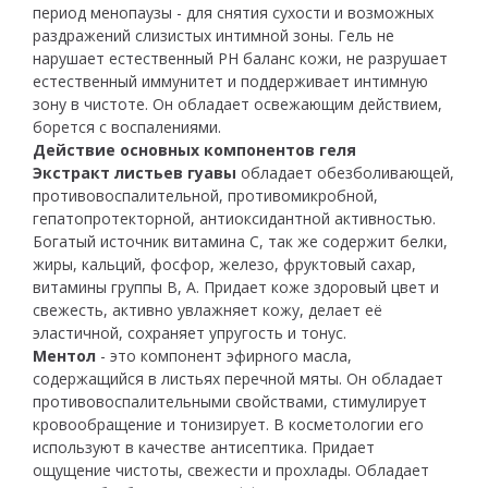
период менопаузы - для снятия сухости и возможных
раздражений слизистых интимной зоны. Гель не
нарушает естественный РН баланс кожи, не разрушает
естественный иммунитет и поддерживает интимную
зону в чистоте. Он обладает освежающим действием,
борется с воспалениями.
Действие основных компонентов геля
Экстракт листьев гуавы
обладает обезболивающей,
противовоспалительной, противомикробной,
гепатопротекторной, антиоксидантной активностью.
Богатый источник витамина C, так же содержит белки,
жиры, кальций, фосфор, железо, фруктовый сахар,
витамины группы В, А. Придает коже здоровый цвет и
свежесть, активно увлажняет кожу, делает её
эластичной, сохраняет упругость и тонус.
Ментол
- это компонент эфирного масла,
содержащийся в листьях перечной мяты. Он обладает
противовоспалительными свойствами, стимулирует
кровообращение и тонизирует. В косметологии его
используют в качестве антисептика. Придает
ощущение чистоты, свежести и прохлады. Обладает