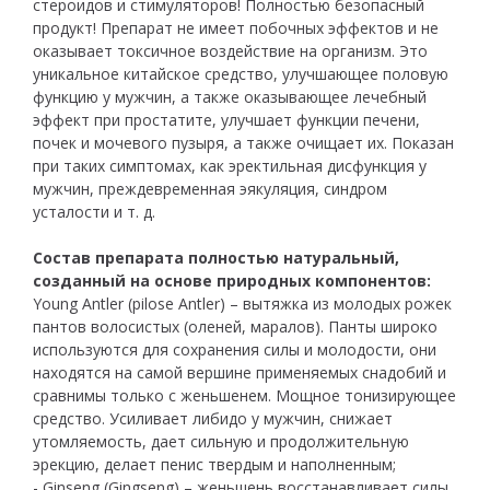
стероидов и стимуляторов! Полностью безопасный
продукт! Препарат не имеет побочных эффектов и не
оказывает токсичное воздействие на организм. Это
уникальное китайское средство, улучшающее половую
функцию у мужчин, а также оказывающее лечебный
эффект при простатите, улучшает функции печени,
почек и мочевого пузыря, а также очищает их. Показан
при таких симптомах, как эректильная дисфункция у
мужчин, преждевременная эякуляция, синдром
усталости и т. д.
Состав препарата полностью натуральный,
созданный на основе природных компонентов:
Young Antler (pilose Antler) – вытяжка из молодых рожек
пантов волосистых (оленей, маралов). Панты широко
используются для сохранения силы и молодости, они
находятся на самой вершине применяемых снадобий и
сравнимы только с женьшенем. Мощное тонизирующее
средство. Усиливает либидо у мужчин, снижает
утомляемость, дает сильную и продолжительную
эрекцию, делает пенис твердым и наполненным;
- Ginseng (Gingseng) – женьшень восстанавливает силы,