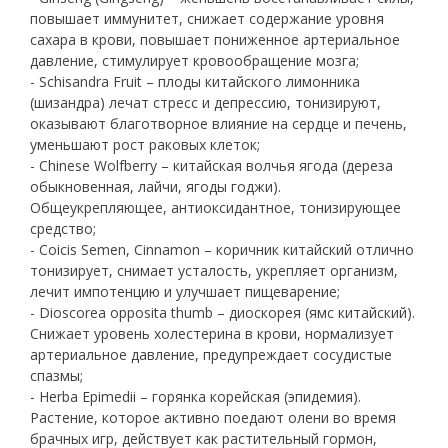
повышает иммунитет, снижает содержание уровня
сахара в крови, повышает пониженное артериальное
давление, стимулирует кровообращение мозга;
- Schisandra Fruit – плоды китайского лимонника
(шизандра) лечат стресс и депрессию, тонизируют,
оказывают благотворное влияние на сердце и печень,
уменьшают рост раковых клеток;
- Chinese Wolfberry – китайская волчья ягода (дереза
обыкновенная, лайчи, ягоды годжи).
Общеукрепляющее, антиоксидантное, тонизирующее
средство;
- Coicis Semen, Cinnamon – коричник китайский отлично
тонизирует, снимает усталость, укрепляет организм,
лечит импотенцию и улучшает пищеварение;
- Dioscorea opposita thumb – диоскорея (ямс китайский).
Снижает уровень холестерина в крови, нормализует
артериальное давление, предупреждает сосудистые
спазмы;
- Herba Epimedii – горянка корейская (эпидемия).
Растение, которое активно поедают олени во время
брачных игр, действует как растительный гормон,