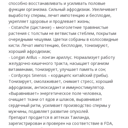
способно восстанавливать и усиливать половые
функции организма. Сильный афродизиак. Увеличивает
выработку спермы, лечит импотенцию и бесплодие,
укрепляет здоровье и продлевает жизнь;
- Cistanche (Цистанхе) – многолетние травянистые
растения с толстым не ветвистым стеблем, покрытым
очередными чешуями. Цветки собраны в колосовидные
кисти. Лечат импотенцию, бесплодие, тонизируют,
хороший афродизиак;
- Longan Arillus – лонган ариллус. Нормализует работу
желудочно-кишечного тракта, насыщает организм
витаминами, тонизирует, улучшает память и сон;
- Cordyceps Sinensis – кордицепс китайский (грибы).
Тонизирует, омолаживает, снимает стресс, хороший
афродизиак, антиоксидант и иммуностимулятор.
«Выравнивает» энергетическое поле человека,
очищает ткани от ядов и шлаков, выравнивает
сердечный ритм, усиливает производство спермы у
мужчины, подавляет развитие опухолей.
Препарат продается в аптеках Таиланда,
зарегистрирован и проверен на соответствие в FDA,