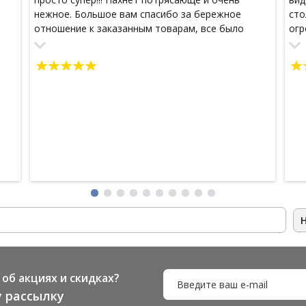
нежное. Большое вам спасибо за бережное
сто
отношение к заказанным товарам, все было
огр
очень тщательно упаковано и пришло в
отличном виде!!! Я очень довольна!!! Теперь я ваш
постоянный клиент!!!
об акциях и скидках?
 рассылку