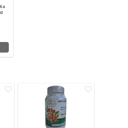
рба
60