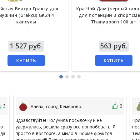
йская Виагра Граксу для
Кра Чай Дам (черный гала
мужчин (Grakcu) GK24 4
для потенции и спортсм
капсулы
Thanyaporn 100 шт
а
1 527 руб.
Цена
563 руб.
КУПИТЬ
КУПИТЬ
3
2
Алена, город Кемерово.
Здравствуйте! Получила посылочку и не
При
Со
удержалась, решила сразу все попробовать. Я
пос
гда
просто в восторге, а мыло в форме фруктов
тем
просто супер!!! Пахнет потрясающе и очень
вид