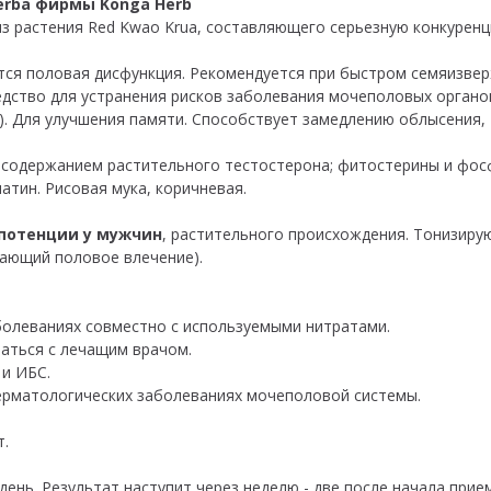
erba фирмы Konga Herb
из растения Red Kwao Krua, составляющего серьезную конкурен
тся половая дисфункция. Рекомендуется при быстром семяизвер
едство для устранения рисков заболевания мочеполовых органов
). Для улучшения памяти. Способствует замедлению облысения,
с содержанием растительного тестостерона; фитостерины и фос
атин. Рисовая мука, коричневая.
потенции у мужчин
, растительного происхождения. Тонизир
ающий половое влечение).
болеваниях совместно с используемыми нитратами.
аться с лечащим врачом.
и ИБС.
ерматологических заболеваниях мочеполовой системы.
т.
 день. Результат наступит через неделю - две после начала прием