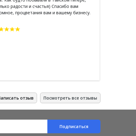
лько радости и счастья) Спасибо вам
поддержки ид
омное, процветания вам и вашему бизнесу.
пасту (она ре
уменьшает чув
(ароматное, г
хватает). Еди
на сайте высч
его , что бы 
Написать отзыв
Посмотреть все отзывы
Подписаться