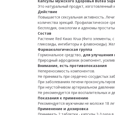
Капсулы мужского здоровья Butea Sup
Это натуральный продукт, изготовленный 
Действие
Повышается сексуальная активность. Лечи
количества эрекций. Профилактическое ср
бесплодия, онкологии и аденомы простаты
Состав
Растение Red Kwao Krua (Фито элементы, 
гликозиды, ингибиторы и флавоноиды). Жел
Фармакологическая группа
Гормональное средство,
для улучшения 
Природный афродизиак (компонент, усилив
Внимание, есть противопоказания
Непереносимость компонентов.
Не принимать при сердечно-сосудистых за
При заболеваниях печени проконсультиров
При неустойчивом артериальном давлении 
Не рекомендуется при воспалительных и д
Показания к применению
Рекомендуется мужчинам не моложе 18 ле
Применение и дозировка
Принимать 2 таблетки - капсулы 2-3 раза в