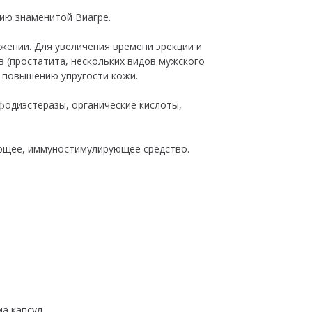
цию знаменитой Виагре.
жении. Для увеличения времени эрекции и
 (простатита, нескольких видов мужского
 повышению упругости кожи.
фодиэстеразы, органические кислоты,
ующее, иммуностимулирующее средство.
а капсул.