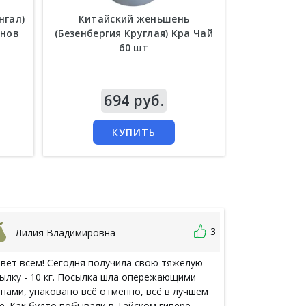
нгал)
Китайский женьшень
Капсулы от
енов
(Безенбергия Круглая) Кра Чай
потенции J
60 шт
Nan
Цена
694 руб.
Цена
1 
КУПИТЬ
3
Лилия Владимировна
Анаста
вет всем! Сегодня получила свою тяжёлую
Очень нравитс
ылку - 10 кг. Посылка шла опережающими
часто и больш
пами, упаковано всё отменно, всё в лучшем
товар в налич
е. Как будто побывали в Тайском гипере,
туши). Если в