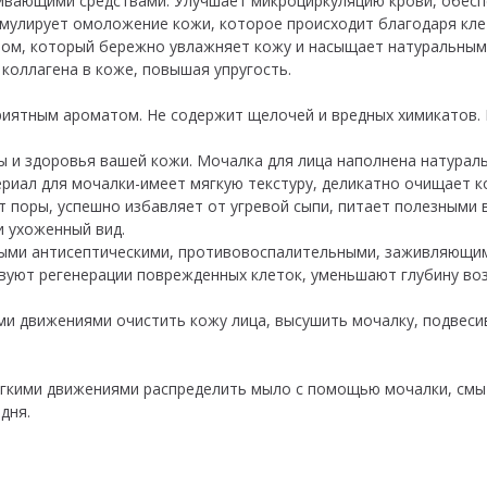
ивающими средствами. Улучшает микроциркуляцию крови, обесп
тимулирует омоложение кожи, которое происходит благодаря кл
м, который бережно увлажняет кожу и насыщает натуральным 
 коллагена в коже, повышая упругость.
риятным ароматом. Не содержит щелочей и вредных химикатов.
ты и здоровья вашей кожи. Мочалка для лица наполнена натура
ериал для мочалки-имеет мягкую текстуру, деликатно очищает к
т поры, успешно избавляет от угревой сыпи, питает полезными
 ухоженный вид.
ными антисептическими, противовоспалительными, заживляющи
ствуют регенерации поврежденных клеток, уменьшают глубину во
и движениями очистить кожу лица, высушить мочалку, подвеси
гкими движениями распределить мыло с помощью мочалки, смыт
дня.