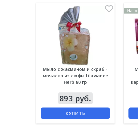
На в
Мыло с жасмином и скраб -
М
мочалка из люфы Lilawadee
Herb 80 гр
ка
893 руб.
КУПИТЬ