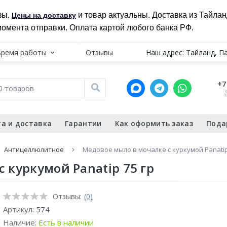
зы.
и товар актуальны. Доставка из Тайла
Цены на доставку
момента отправки. Оплата картой любого банка РФ.
Время работы
Отзывы
Наш адрес: Тайланд, П
+7
а и доставка
Гарантии
Как оформить заказ
Пода
Антицеллюлитное
Медовое мыло в мочалке с куркумой Panatip
 куркумой Panatip 75 гр
Отзывы:
(0)
Артикул:
574
Наличие:
Есть в наличии