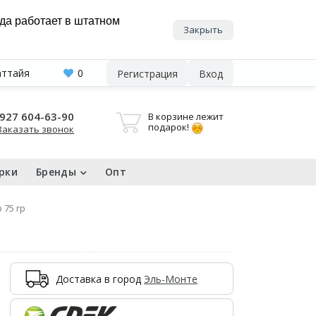
нда работает в штатном
Закрыть
аттайя
0
Регистрация
Вход
927 604-63-90
В корзине лежит
подарок!
Заказать звонок
рки
Бренды
Опт
 75 гр
Доставка в город
Эль-Монте