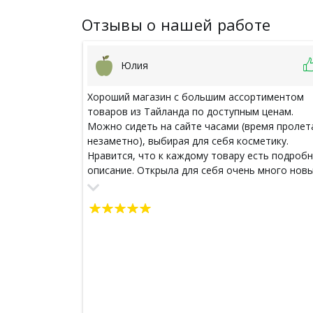
Отзывы о нашей работе
Юлия
Хороший магазин с большим ассортиментом
товаров из Тайланда по доступным ценам.
Можно сидеть на сайте часами (время пролет
незаметно), выбирая для себя косметику.
Нравится, что к каждому товару есть подроб
описание. Открыла для себя очень много нов
классных штучек, о которых раньше даже и
представления не имела, хотя достаточно ча
проводила отпуска в Таиланде и именно с тех
времен осталась любовь к тайской косметики.
Благодаря этому магазину теперь могу радов
себя каждый день любимыми кремами, чаями ,
выезжая за пределы России.