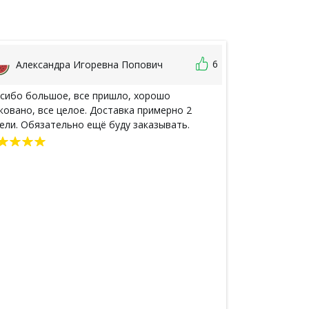
6
Александра Игоревна Попович
Ксения
сибо большое, все пришло, хорошо
Дошло всё в р
ковано, все целое. Доставка примерно 2
Запах просто 
ели. Обязательно ещё буду заказывать.
доносился) ср