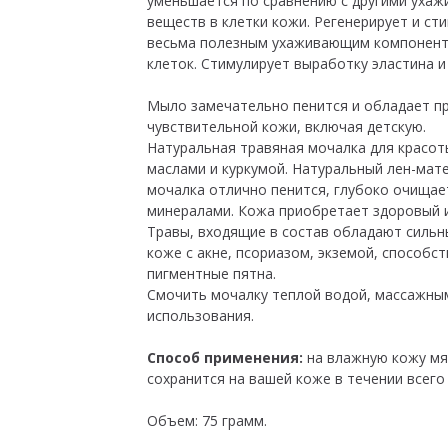
уменьшается по сравнению с другими ухаж
веществ в клетки кожи. Регенерирует и с
весьма полезным ухаживающим компоненто
клеток. Стимулирует выработку эластина и
Мыло замечательно пенится и обладает п
чувствительной кожи, включая детскую.
Натуральная травяная мочалка для красо
маслами и куркумой. Натуральный лен-мат
мочалка отлично пенится, глубоко очищае
минералами. Кожа приобретает здоровый и
Травы, входящие в состав обладают силь
коже с акне, псориазом, экземой, способ
пигментные пятна.
Смочить мочалку теплой водой, массажным
использования.
Способ применения:
на влажную кожу мя
сохранится на вашей коже в течении всего 
Объем: 75 грамм.