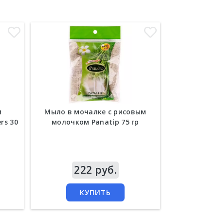
и
Мыло в мочалке с рисовым
Мыло ск
rs 30
молочком Panatip 75 гр
мангостин
и тамариндо
Цена
222 руб.
Цена
2
КУПИТЬ