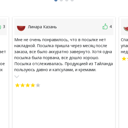
3
4
Линара Казань
Мне не очень понравилось, что в посылке нет
Спа
накладной. Посылка пришла через месяц после
упа
ает
заказа, все было аккуратно завернуто. Хотя одна
нед
посылка была порвана, все дошло хорошо.
ное
Посылка отслеживалась. Продукцией из Тайланда
ых
пользуюсь давно и капсулами, и кремами.
Спасибо магазину за подарочек маску для волос,
сто
просто замечательная.
ать
 не