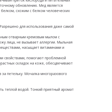
ечивая приток кислорода и питательных
еточному обновлению. Мед является
белком, схожим с белком человеческих
 Разрешено для использования даже самой
льным отварным кремовым мылом с
ожу лица, не вызывает аллергии. Мыльная
 веществами, насыщает витаминами и
ми свойствами, помогают проблемной
зрастных складок на коже, обесцвечивают
в за петельку. Мочалка многоразового
ь теплой водой. Тонкий приятный аромат