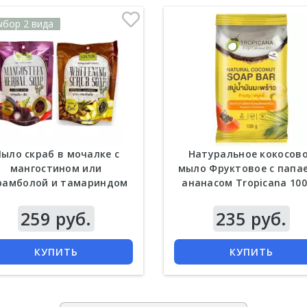
ыбор 2 вида
ыло скраб в мочалке с
Натуральное кокосов
мангостином или
мыло Фруктовое с папае
рамболой и тамариндом
ананасом Tropicana 100
Supaporn 70 гр 2 вида
259 руб.
235 руб.
КУПИТЬ
КУПИТЬ