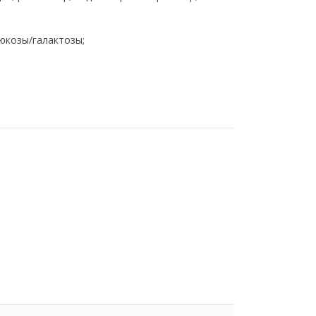
юкозы/галактозы;