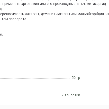
зя применять эрготамин или его производные, в т.ч. метисергид;
т;
епереносимость лактозы, дефицит лактазы или мальабсорбция гл
нтам препарата.
r.
50 гр
2 таблетки