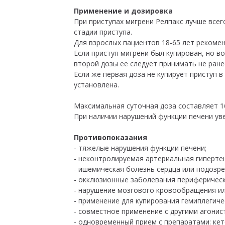
Применение и дозировка
При приступах мигрени Релпакс лучше все
стадии приступа.
Для взрослых пациентов 18-65 лет рекомен
Если приступ мигрени был купирован, но в
второй дозы ее следует принимать не ранее
Если же первая доза не купирует приступ 
установлена.
Максимальная суточная доза составляет 16
При наличии нарушений функции печени уве
Противопоказания
- тяжелые нарушения функции печени;
- неконтролируемая артериальная гипертен
- ишемическая болезнь сердца или подозре
- окклюзионные заболевания периферическ
- нарушение мозгового кровообращения ил
- применение для купирования гемиплегич
- совместное применение с другими агонис
- одновременный прием с препаратами: кет