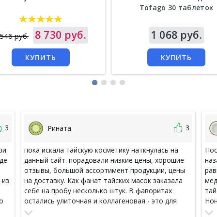
Tofago 30 таблеток
а
8 730 руб.
Цена
1 068 руб.
 546 руб.
КУПИТЬ
КУПИТЬ
3
3
Рината
ри
пока искала тайскую косметику наткнулась на
Пос
жде
данный сайт. порадовали низкие цены, хорошие
наз
отзывы, большой ассортимент продукции, цены
рав
 из
на доставку. Как фанат тайских масок заказала
мед
себе на пробу несколько штук. В фаворитах
тай
о
остались улиточная и коллагеновая - это для
Нон
ты,
лица, а для волос я как обычно плотно сижу на
пов