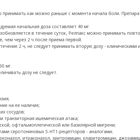
го принимать как можно раньше с момента начала боли. Препара
дуемая начальная доза составляет 40 мг.
озобновляется в течение суток, Релпакс можно принимать повт
, чем через 2 ч после приема первой.
в течение 2 ч, не следует принимать вторую дозу - клиническим
0 мг.
личивать дозу не следует.
зия;
ние на ее наличие;
их сосудов;
и транзиторная ишемическая атака;
еской, офтальмоплегической или базилярной мигрени;
тами серотониновых 5-HT1-рецепторов - аналогами;
оконазол, итраконазол, эритромицин, кларитромицин, джозамиц