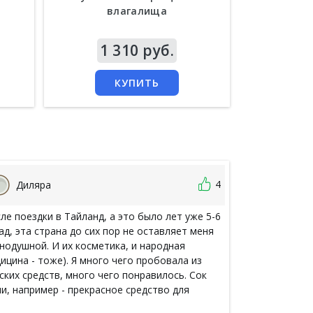
влагалища
Цена
1 310 руб.
Цена
8 
КУПИТЬ
4
Диляра
Светла
ле поездки в Тайланд, а это было лет уже 5-6
Спасибо! Доеха
ад, эта страна до сих пор не оставляет меня
заказывать е
нодушной. И их косметика, и народная
ицина - тоже). Я много чего пробовала из
ских средств, много чего понравилось. Сок
и, например - прекрасное средство для
ышения иммунитета, после поездки в Тай и