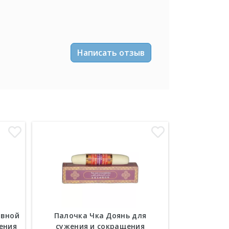
Написать отзыв
овной
Палочка Чка Доянь для
Желчный 
ения
сужения и сокращения
змеин