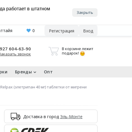
нда работает в штатном
Закрыть
аттайя
0
Регистрация
Вход
927 604-63-90
В корзине лежит
подарок!
Заказать звонок
рки
Бренды
Опт
Relpax (элетрипан 40 мг) таблетки от мигрени
Доставка в город
Эль-Монте