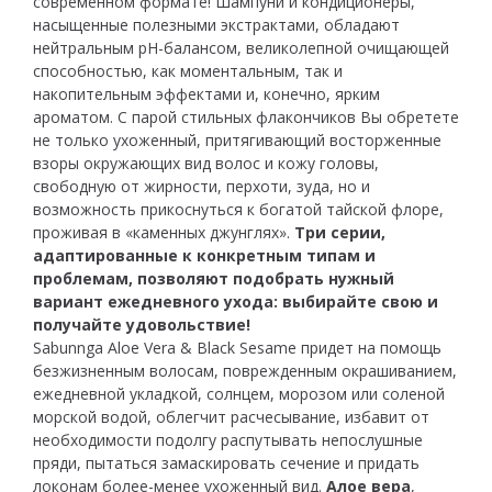
современном формате! Шампуни и кондиционеры,
насыщенные полезными экстрактами, обладают
нейтральным рН-балансом, великолепной очищающей
способностью, как моментальным, так и
накопительным эффектами и, конечно, ярким
ароматом. С парой стильных флакончиков Вы обретете
не только ухоженный, притягивающий восторженные
взоры окружающих вид волос и кожу головы,
свободную от жирности, перхоти, зуда, но и
возможность прикоснуться к богатой тайской флоре,
проживая в «каменных джунглях».
Три серии,
адаптированные к конкретным типам и
проблемам, позволяют подобрать нужный
вариант ежедневного ухода: выбирайте свою и
получайте удовольствие!
Sabunnga Aloe Vera & Black Sesame придет на помощь
безжизненным волосам, поврежденным окрашиванием,
ежедневной укладкой, солнцем, морозом или соленой
морской водой, облегчит расчесывание, избавит от
необходимости подолгу распутывать непослушные
пряди, пытаться замаскировать сечение и придать
локонам более-менее ухоженный вид.
Алое вера
,