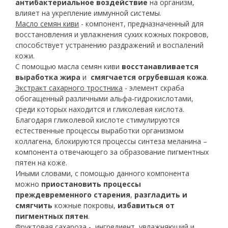
антибактериальное воздействие
на организм,
влияет на укрепление иммунной системы.
Масло семян киви
- компонент, предназначенный для
восстановления и увлажнения сухих кожных покровов,
способствует устранению раздражений и воспалений
кожи.
С помощью масла семян киви
восстанавливается
выработка жира
и
смягчается огрубевшая кожа
.
Экстракт сахарного тростника
- элемент скраба
обогащенный различными альфа-гидрокислотами,
среди которых находится и гликолевая кислота.
Благодаря гликолевой кислоте стимулируются
естественные процессы выработки организмом
коллагена, блокируются процессы синтеза меланина –
компонента отвечающего за образование пигментных
пятен на коже.
Иными словами, с помощью данного компонента
можно
приостановить процессы
преждевременного старения
,
разгладить и
смягчить
кожные покровы,
избавиться от
пигментных пятен
.
Фруктовая сахароза
- ингредиент, увлажняющий и