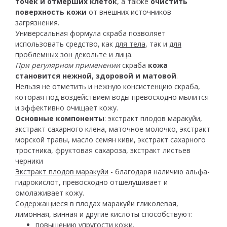
точек
и отмерших клеток
, а также
очистить
поверхность кожи
от внешних источников
загрязнения.
Универсальная формула скраба позволяет
использовать средство, как
для тела
, так и
для
проблемных зон декольте и лица
.
При регулярном применении
скраба
кожа
становится нежной, здоровой и матовой
.
Нельзя не отметить и нежную консистенцию скраба,
которая под воздействием воды превосходно мылится
и эффективно очищает кожу.
Основные компоненты
: экстракт плодов маракуйи,
экстракт сахарного клена, маточное молочко, экстракт
морской травы, масло семян киви, экстракт сахарного
тростника, фруктовая сахароза, экстракт листьев
черники
Экстракт плодов маракуйи
- благодаря наличию альфа-
гидрокислот, превосходно отшелушивает и
омолаживает кожу.
Содержащиеся в плодах маракуйи гликолевая,
лимонная, винная и другие кислоты способствуют:
повышению упругости кожи,