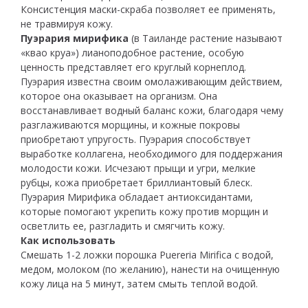
Консистенция маски-скраба позволяет ее применять,
не травмируя кожу.
Пуэрария мирифика
(в Таиланде растение называют
«квао круа») лианоподобное растение, особую
ценность представляет его круглый корнеплод.
Пуэрария известна своим омолаживающим действием,
которое она оказывает на организм. Она
восстанавливает водный баланс кожи, благодаря чему
разглаживаются морщины, и кожные покровы
приобретают упругость. Пуэрария способствует
выработке коллагена, необходимого для поддержания
молодости кожи. Исчезают прыщи и угри, мелкие
рубцы, кожа приобретает бриллиантовый блеск.
Пуэрария Мирифика обладает антиоксидантами,
которые помогают укрепить кожу против морщин и
осветлить ее, разгладить и смягчить кожу.
Как использовать
Смешать 1-2 ложки порошка Puereria Mirifica с водой,
медом, молоком (по желанию), нанести на очищенную
кожу лица на 5 минут, затем смыть теплой водой.