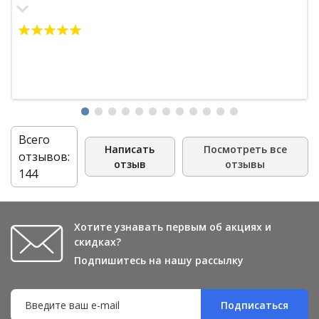
подарок положили жевательные конфетки и маску для
лица с огурцом. Ребятам огромное спасибо за такую
отличную организацию всего процесса)
Всего
Написать
Посмотреть все
отзывов:
отзыв
отзывы
144
Хотите узнавать первым об акциях и
скидках?
Подпишитесь на нашу рассылку
Подписаться