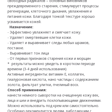
свободных радикалов – основных виновников
преждевременного старения, стимулирует процессы
регенерации, клеточного дыхания, увлажнения и
питания кожи. Благодаря тонкой текстуре хорошо
усваивается кожей.
Назначение:
- Эффективно увлажняет и смягчает кожу.
- Удаляет омертвевшие клетки кожи.
- Удаляет и выравнивает следы любых шрамов,
постакне.
- Выравнивает тон лица
- От первых признаков старения кожи и морщин
* результаты можно увидеть в коротком периоде
времени (3-4 дней использования)
Активные ингредиенты: витамин Е, коллаген,
гиалуроновая кислота, нано частицы с содержанием
золота, фильтрат улитки, пчелиный воск.
Способ применения:
нанести немного сыворотки на очищенную кожу век,
лица и шеи и внедрить похлопывающими движениями.
Можно использовать под крем или самостоятельно.
Особенно рекомендуется людям, работающим с