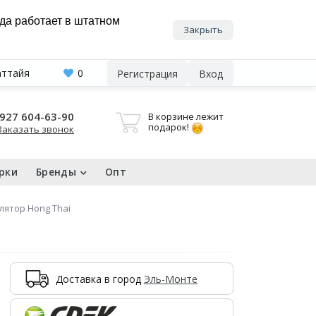
нда работает в штатном
Закрыть
аттайя
0
Регистрация
Вход
927 604-63-90
В корзине лежит
подарок!
Заказать звонок
рки
Бренды
Опт
лятор Hong Thai
Доставка в город
Эль-Монте