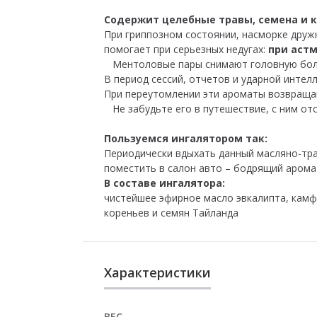
Содержит целебные травы, семена и 
При гриппозном состоянии, насморке друж
помогает при серьезных недугах:
при астм
Ментоловые пары снимают головную боль,
В период сессий, отчетов и ударной интел
При переутомлении эти ароматы возвращаю
Не забудьте его в путешествие, с ним отс
Пользуемся ингалятором так:
Периодически вдыхать данный масляно-тра
поместить в салон авто – бодрящий арома
В составе ингалятора:
чистейшее эфирное масло эвкалипта, камф
кореньев и семян Тайланда
Характеристики
ВЕС