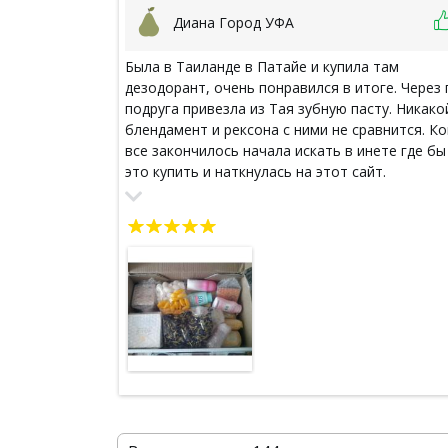
Диана Город УФА
Была в Таиланде в Патайе и купила там
дезодорант, очень понравился в итоге. Через 
подруга привезла из Тая зубную пасту. Никако
блендамент и рексона с ними не сравнится. Ко
все закончилось начала искать в инете где бы
это купить и наткнулась на этот сайт.
Доставляется все быстро, в хорошей упаковке
Ну и теперь полностью перешла на натуральн
косметику и препараты из Тайланда. Шарики о
кашля действуют моментально - даже
запущенный кашель облегчают. Подушки дома
только из латекса. Крем для лица с куркумой -
великолепно освежает и подтягивает кожу ли
Змеиное масло для массажа - очень
экономичное: растяжение ноги после трениро
прошло за 2 дня. Набор для педикюра - очень
хорошо отчистил ножки, даже без станка. А
маска для волос с кокосом - волосы мягкие и
здоровые!!! Ну и ягоды годжи, чай пуэр, чай