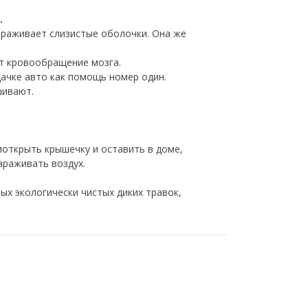
.
араживает слизистые оболочки. Она же
т кровообращение мозга.
дачке авто как помощь номер один.
шивают.
открыть крышечку и оставить в доме,
араживать воздух.
х экологически чистых диких травок,