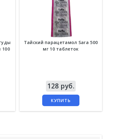
студы
Тайский парацетамол Sara 500
Капсулы Ф
 100
мг 10 таблеток
лечен
заболевани
Fah Talai
Цена
128 руб.
Цена
582 руб
КУПИТЬ