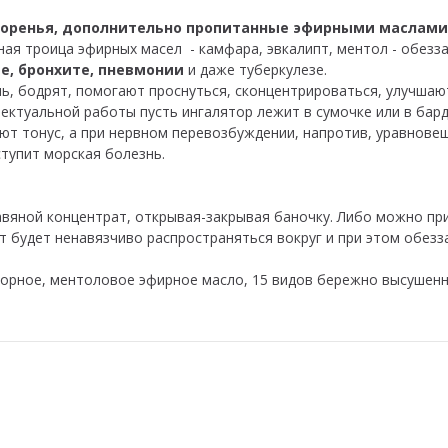
коренья, дополнительно пропитанные эфирными маслами
ная троица эфирных масел - камфара, эвкалипт, ментол - обезз
е, бронхите, пневмонии
и даже туберкулезе.
 бодрят, помогают проснуться, сконцентрироваться, улучшаю
лектуальной работы пусть ингалятор лежит в сумочке или в бар
т тонус, а при нервном перевозбуждении, напротив, уравнове
тупит морская болезнь.
вяной концентрат, открывая-закрывая баночку. Либо можно при
т будет ненавязчиво распространяться вокруг и при этом обезз
орное, ментоловое эфирное масло, 15 видов бережно высушенны