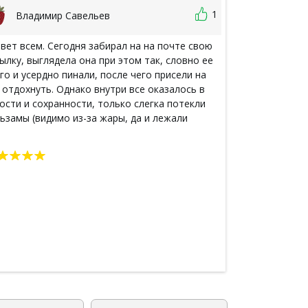
1
Владимир Савельев
Сюзанн
вет всем. Сегодня забирал на на почте свою
Затариваюсь у
ылку, выглядела она при этом так, словно ее
препаратами н
го и усердно пинали, после чего присели на
получила от в
 отдохнуть. Однако внутри все оказалось в
её запробовал
ости и сохранности, только слегка потекли
её полноразме
ьзамы (видимо из-за жары, да и лежали
получилось то
очки на боку).
подтекло. В п
отслеживания
Дошла таки в 
Видном