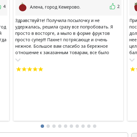
4
2
Алена, город Кемерово.
Здравствуйте! Получила посылочку и не
При
год
удержалась, решила сразу все попробовать. Я
пос
й
просто в восторге, а мыло в форме фруктов
дол
гда
просто супер!!! Пахнет потрясающе и очень
нее
нежное. Большое вам спасибо за бережное
цел
отношение к заказанным товарам, все было
бал
.
очень тщательно упаковано и пришло в
бан
ую
отличном виде!!! Я очень довольна!!! Теперь я ваш
т
постоянный клиент!!!
 -
ца.
вки