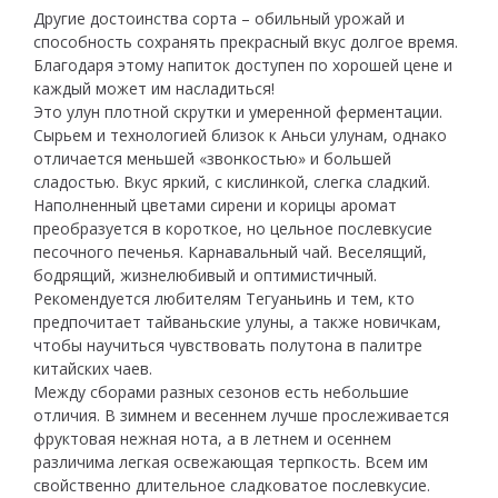
Другие достоинства сорта – обильный урожай и
способность сохранять прекрасный вкус долгое время.
Благодаря этому напиток доступен по хорошей цене и
каждый может им насладиться!
Это улун плотной скрутки и умеренной ферментации.
Сырьем и технологией близок к Аньси улунам, однако
отличается меньшей «звонкостью» и большей
сладостью. Вкус яркий, с кислинкой, слегка сладкий.
Наполненный цветами сирени и корицы аромат
преобразуется в короткое, но цельное послевкусие
песочного печенья. Карнавальный чай. Веселящий,
бодрящий, жизнелюбивый и оптимистичный.
Рекомендуется любителям Тегуаньинь и тем, кто
предпочитает тайваньские улуны, а также новичкам,
чтобы научиться чувствовать полутона в палитре
китайских чаев.
Между сборами разных сезонов есть небольшие
отличия. В зимнем и весеннем лучше прослеживается
фруктовая нежная нота, а в летнем и осеннем
различима легкая освежающая терпкость. Всем им
свойственно длительное сладковатое послевкусие.