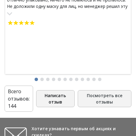
Не доложили одну маску для лиц, но менеджер решил эту
проблему и вернул деньги на личный счет, за что ему
спасибо. Для меня это лучший интернет-магазин, на все
интересующие вопросы достаточно быстро получала
ответы.
Всего
Написать
Посмотреть все
отзывов:
отзыв
отзывы
144
Хотите узнавать первым об акциях и
скидках?