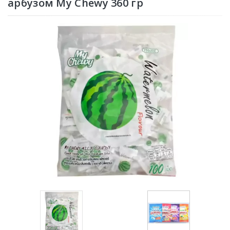
арбузом My Chewy 360 гр