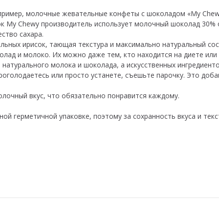
апример, молочные жевательные конфеты с шоколадом «My Chew
ок My Chewy производитель использует молочный шоколад 30% 
ство сахара.
льных ирисок, тающая текстура и максимально натуральный сост
ад и молоко. Их можно даже тем, кто находится на диете или 
% натурального молока и шоколада, а искусственных ингредиент
 проголодаетесь или просто устанете, съешьте парочку. Это доб
олочный вкус, что обязательно понравится каждому.
ной герметичной упаковке, поэтому за сохранность вкуса и тек