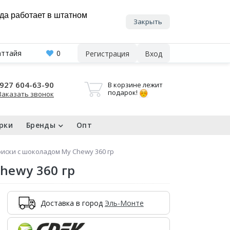
нда работает в штатном
Закрыть
аттайя
0
Регистрация
Вход
927 604-63-90
В корзине лежит
подарок!
Заказать звонок
рки
Бренды
Опт
ски с шоколадом My Chewy 360 гр
hewy 360 гр
Доставка в город
Эль-Монте