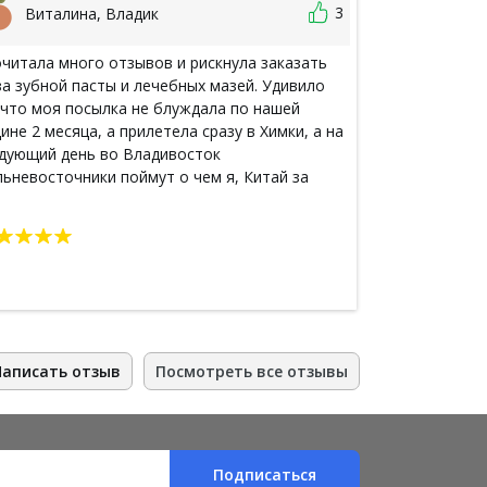
3
Виталина, Владик
Лена К
читала много отзывов и рискнула заказать
Тайской косме
за зубной пасты и лечебных мазей. Удивило
всё это время
 что моя посылка не блуждала по нашей
наткнулась на
ине 2 месяца, а прилетела сразу в Химки, а на
больше понрав
дующий день во Владивосток
вообще драгоц
льневосточники поймут о чем я, Китай за
доступнее. В 
ом, а посылки с Али приходят к нам самыми
позволить нам
ледними). В посылке было сразу 2 подарка
посылку нежел
обник маски и бальзам для волос). Очень
такой находке
бная навигация по сайту, отзывчивый
сонал. Буду пробовать грибы Линчжи (Lingzi),
ишусь через пару месяцев, если будет
ект, а про зубную пасту и так много
ошего сказано. Надо попробовать все! Но
Написать отзыв
Посмотреть все отзывы
ь минус - положили 3 других маски вместо
азанных, но потом вернули деньги! Спасибо за
тность и такое порядочное отношение к
ентам
Подписаться