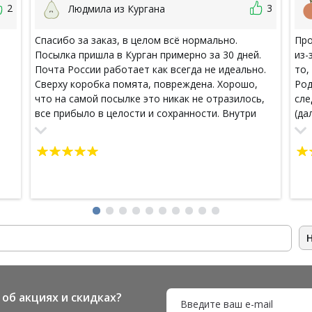
2
3
Людмила из Кургана
Спасибо за заказ, в целом всё нормально.
Про
Посылка пришла в Курган примерно за 30 дней.
из-
Почта России работает как всегда не идеально.
то,
Сверху коробка помята, повреждена. Хорошо,
Род
что на самой посылке это никак не отразилось,
сле
все прибыло в целости и сохранности. Внутри
(да
коробки вся продукция бала обернута крепкой
угл
упаковочной пленкой с пузырьками. Я заказывала
пос
мыло, зубной порошок, палочки-благовония,
(пр
крем и гель от герпеса и жидкое мыло. Все
удо
понравилось, отлично. С продуктами Тайскими я
пер
знакома давно. Покупала их сама в Тайланде,
отп
качество такое же. Отличная натуральная
эфф
косметика. Посылкой очень довольна, буду еще
хор
делать заказы. Отдельно спасибо за подарок.
ест
зак
чес
кли
об акциях и скидках?