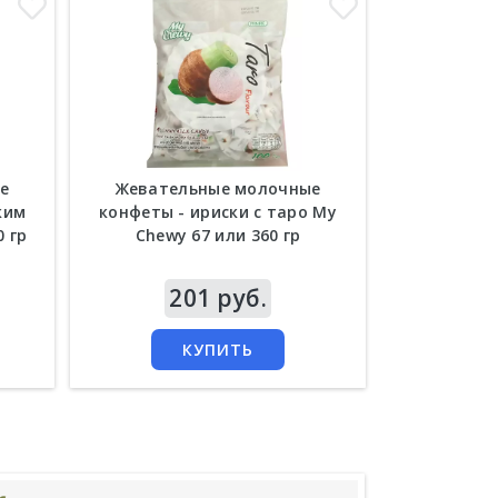
е
Жевательные молочные
Жевате
ким
конфеты - ириски с таро My
конфеты - 
0 гр
Chewy 67 или 360 гр
My C
Цена
201 руб.
Цена
4
КУПИТЬ