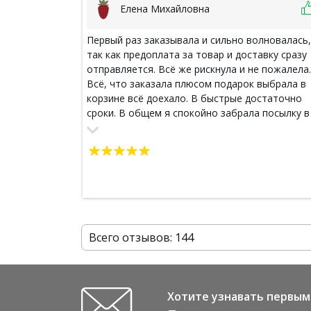
Елена Михайловна
Первый раз заказывала и сильно волновалась,
так как предоплата за товар и доставку сразу
отправляется. Всё же рискнула и не пожалела.
Всё, что заказала плюсом подарок выбрала в
корзине всё доехало. В быстрые достаточно
сроки. В общем я спокойно забрала посылку в
пункте Сдека у себя рядом с домом и уже всё
перепробовала) Спасибо за вашу работу
Всего отзывов: 144
Хотите узнавать первым 