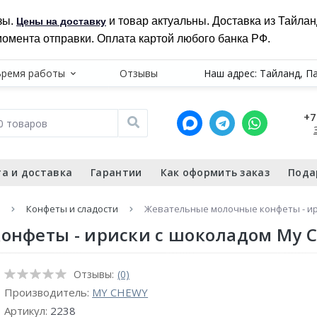
зы.
и товар актуальны. Доставка из Тайла
Цены на доставку
момента отправки. Оплата картой любого банка РФ.
Время работы
Отзывы
Наш адрес: Тайланд, П
+7
а и доставка
Гарантии
Как оформить заказ
Пода
Конфеты и сладости
Жевательные молочные конфеты - ири
нфеты - ириски с шоколадом My C
Отзывы:
(0)
Производитель:
MY CHEWY
Артикул:
2238