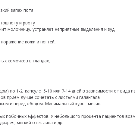
зкий запах пота
 тошноту и рвоту
чит молочницу, устраняет неприятные выделения и зуд.
е поражение кожи и ногтей,
ых комочков в гландах,
дом) по 1-2 капсуле 5-10 или 7-14 дней в зависимости от вида п
тов прием лучше сочетать с листьями галангала.
раком и перед обедом. Минимальный курс - месяц.
езных побочных эффектов. У небольшого процента пациентов во
диарея, мягкий отек лица и др.