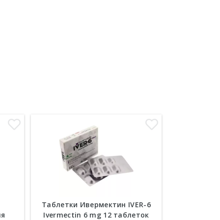
Таблетки Ивермектин IVER-6
Желчный 
ля
Ivermectin 6 mg 12 таблеток
змеин