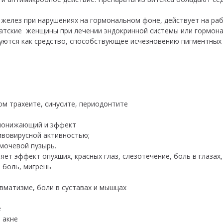
желез при нарушениях на гормональном фоне, действует на ра
иатские женщины при лечении эндокринной системы или гормон
руются как средство, способствующее исчезновению пигментных
ом трахеите, синусите, периодонтите
понижающий и эффект
ивовирусной активностью;
 мочевой пузырь.
яет эффект опухших, красных глаз, слезотечение, боль в глазах,
 боль, мигрень
евматизме, боли в суставах и мышцах
е
 акне