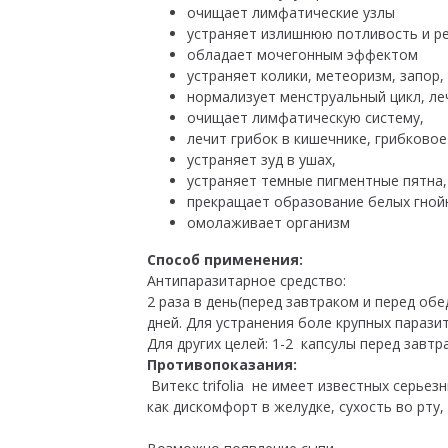
очищает лимфатические узлы
устраняет излишнюю потливость и ре
обладает мочегонным эффектом
устраняет колики, метеоризм, запор,
нормализует менструальный цикл, ле
очищает лимфатическую систему,
лечит грибок в кишечнике, грибково
устраняет зуд в ушах,
устраняет темные пигментные пятна,
прекращает образование белых гнойн
омолаживает организм
Способ применения:
Антипаразитарное средство:
2 раза в день(перед завтраком и перед обе
дней. Для устранения боле крупных парази
Для других целей: 1-2 капсулы перед завт
Противопоказания:
Витекс trifolia не имеет известных серь
как дискомфорт в желудке, сухость во рту, 