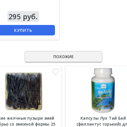
295 руб.
КУПИТЬ
ПОХОЖИЕ
хие желчные пузыри змей
Капсулы Лук Тай Бай
бры) со змеиной фермы 25
(филлантус горький) д