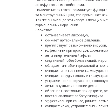
антифунгальным свойствами,
Применение витекса нормализует функцию 
за менструальный цикл, его применяют аз
Так же в Таиланде эти капсулы позициони
гормональных нарушений.
Свойства:
останавливает лихорадку,
снижает артериальное давление,
препятствует размножению вирусов,
эффективен при простуде, хроническ
антигипертензивный эффект
седативный, обезболивающий, жаро
обладает антибактериальной и прот
очищает и питает печень, желудок и
очищает сосуды головы и глаз(устран
устраняет головокружение, головную
лечит опухшие и ноющие десна
облегчает состояние при артрите, р
восстанавливает работу гипофиза
эффективен при кашле, рините, астм
очищает кожу, устраняет сыпь, лечит