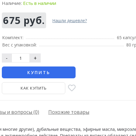
Наличие:
Есть в наличии
675 руб.
Нашли дешевле?
Комплект:
​​​​​​​65 капсу
Вес с упаковкой:
80 г
-
+
КУПИТЬ
КАК КУПИТЬ
ы и вопросы (0)
Похожие товары
и многие другие), дубильные вещества, эфирные масла, микроэ
и антимикробное действие. Препараты из витекса обладают се