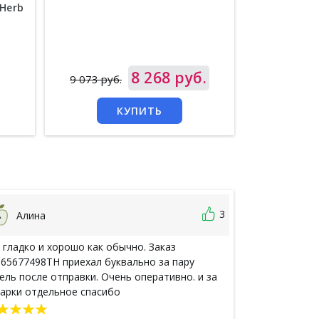
Herb
Цена
8 268 руб.
Цена
8 
9 073 руб.
КУПИТЬ
3
Алина
Диана 
 гладко и хорошо как обычно. Заказ
Была в Таилан
65677498TH приехал буквально за пару
дезодорант, о
ель после отправки. Очень оперативно. и за
подруга приве
арки отдельное спасибо
блендамент и 
все закончило