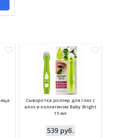
лица
Сыворотка роллер для глаз с
Антивозра
л
алоэ и коллагеном Baby Bright
коллагеном
15 мл
шт
Цена
539 руб.
Цена
1 