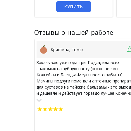
КУПИТЬ
Отзывы о нашей работе
Кристина, томск
Заказываю уже года три. Подсадила всех
знакомых на зубную пасту (после нее все
Колгейты и Бленд-а-Меды просто забыты).
Мамины подруги поменяли аптечные препара
для суставов на тайские бальзамы - это выхо
и дешевле и действует гораздо лучше! Конечн
пробовала и средства для волос и скрабы-кре
Спасибо огромное, любимый сайт! Нет ничего
что не хотела бы заказать еще раз. Рекоменд
все! Пробуйте, получайте удовольствие и
заказывайте еще! Р.S. Как я могла не сказать 
натуральных капсулах - пили весной всей семь