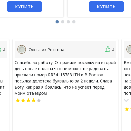
КУПИТЬ
КУПИТЬ
3
3
Ольга из Ростова
Спасибо за работу. Отправили посылку на второй
Вме
день после оплаты что не может не радовать.
хот
прислали номер RR341157831TH и В Ростов
нек
ты
посылка долетела буквально за 2 недели. Слава
на 
дит
Богу! как раз я боялась, что не успеет перед
дов
о
моим отъездом
поп
мы.
губ
,
мас
ую
гла
о
ей