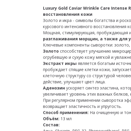
Luxury Gold Caviar Wrinkle Care Inten
восстановления кожи
Золото и икра - символы богатства и роск
курсового интенсивного восстановления к
Мощная, стимулирующая, пробуждающая и
разглаживания морщин, а также для 
Ключевые компоненты сыворотки: золото, э
Золото
способствует улучшению микроцирк
огрубевшую и сухую кожу мягкой и увлажне
Экстракт икры
является богатым источни
пробуждает спящие клетки кожи, запускае
клеточную структуру со структурой челов
действие, улучшают цвет лица.
Аденозин
ускоряет синтез эластина, кото
увеличивает уровень этих важных белков,
При регулярном применении сыворотка эфф
возвращает эластичность и упругость.
Способ применения:
На очищенную и тон
Объём:
13 мл
Состав:
Aqua, Glycerin, PEG-32, Phenoxyethanol, PEG-6