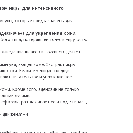
актом икры для интенсивного
ампулы, которые предназначены для
едназначена
для укрепления кожи,
бого типа, потерявшей тонус и упругость.
 выведению шлаков и токсинов, делает
имы увядающей коже. Экстракт икры
нию кожи. Белки, имеющие сходную
зывают питательное и увлажняющее
кожи. Кроме того, аденозин не только
товыми лучами.
еф кожи, разглаживает ее и подтягивает,
и движениями.
llulose, Caviar Extract, Allantoin, Disodium