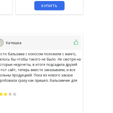
КУПИТЬ
Катюшка
Катери
сто бальзама с кокосом положили с манго,
Очень долго и
елось бы чтобы такого не было. Не смотря на
и наткнулась н
оторые недочеты, в итоге подсадила друзей
глаза разбеж
этот сайт, теперь вместе заказываем, и все
продукции и а
ольны продукцией. Пока из нового заказа
около месяца 
робовала сразу как пришел, бальзамчик для
этом предупре
, приятный на запах, на губах не липнет, и
5+! И приятны
ло кокосовое - приятно пахнет, кожа мягкая,
магазина! Буду
дкая.