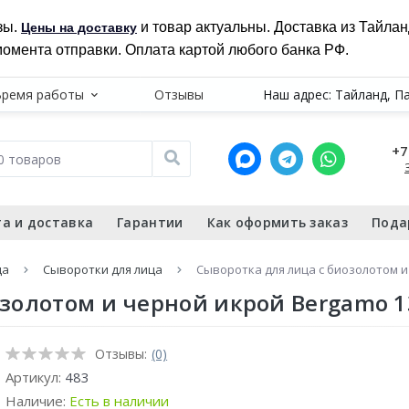
зы.
и товар актуальны. Доставка из Тайла
Цены на доставку
момента отправки. Оплата картой любого банка РФ.
Время работы
Отзывы
Наш адрес: Тайланд, П
+7
а и доставка
Гарантии
Как оформить заказ
Пода
ца
Сыворотки для лица
Сыворотка для лица с биозолотом и
озолотом и черной икрой Bergamo 1
Отзывы:
(0)
Артикул:
483
Наличие:
Есть в наличии