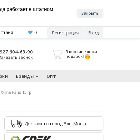
нда работает в штатном
Закрыть
аттайя
0
Регистрация
Вход
927 604-63-90
В корзине лежит
подарок!
Заказать звонок
рки
Бренды
Опт
line Faris 15 гр
Доставка в город
Эль-Монте