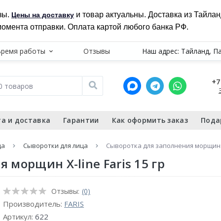
зы.
и товар актуальны. Доставка из Тайла
Цены на доставку
момента отправки. Оплата картой любого банка РФ.
Время работы
Отзывы
Наш адрес: Тайланд, П
+7
а и доставка
Гарантии
Как оформить заказ
Пода
ца
Сыворотки для лица
Сыворотка для заполнения морщин X-
 морщин X-line Faris 15 гр
Отзывы:
(0)
Производитель:
FARIS
Артикул:
622