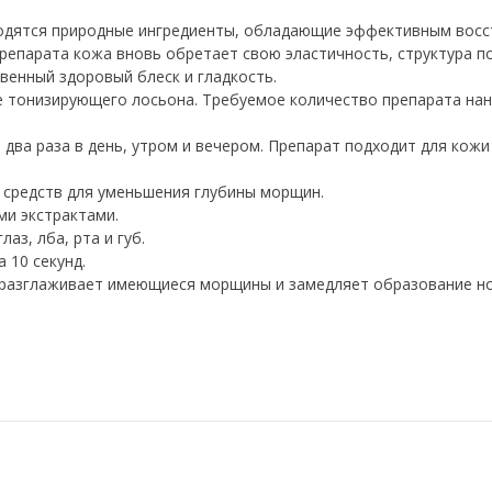
аходятся природные ингредиенты, обладающие эффективным вос
епарата кожа вновь обретает свою эластичность, структура по
венный здоровый блеск и гладкость.
 тонизирующего лосьона. Требуемое количество препарата нан
ва раза в день, утром и вечером. Препарат подходит для кожи
 средств для уменьшения глубины морщин.
и экстрактами.
аз, лба, рта и губ.
 10 секунд.
 разглаживает имеющиеся морщины и замедляет образование но