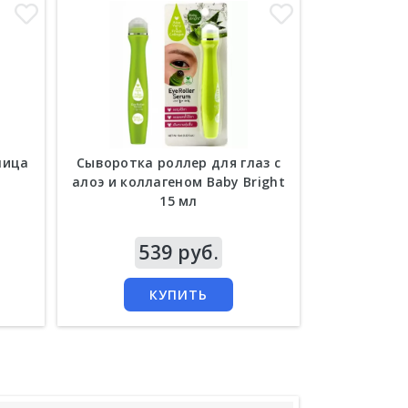
лица
Сыворотка роллер для глаз с
Сыворотк
л
алоэ и коллагеном Baby Bright
витамином С
15 мл
Цена
539 руб.
Цена
1 
КУПИТЬ