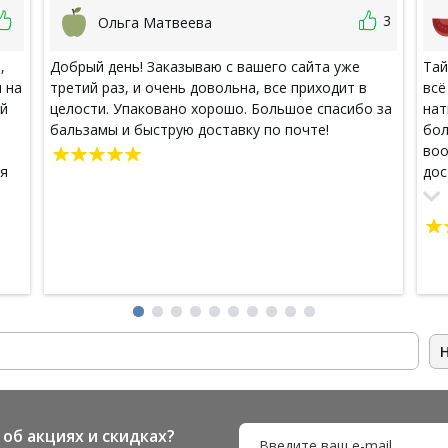
3
Ольга Матвеева
,
Добрый день! Заказываю с вашего сайта уже
Тай
 на
третий раз, и очень довольна, все приходит в
всё
ей
целости. Упаковано хорошо. Большое спасибо за
нат
е
бальзамы и быструю доставку по почте!
бол
воо
ля
дос
поз
ая,
пос
так
об акциях и скидках?