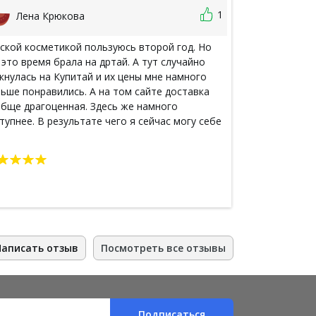
1
Лена Крюкова
татьян
ской косметикой пользуюсь второй год. Но
Ну наконец пр
 это время брала на дртай. А тут случайно
сохранности. 
кнулась на Купитай и их цены мне намного
проверила, пр
ьше понравились. А на том сайте доставка
и скачала, что
бще драгоценная. Здесь же намного
еще заказыват
тупнее. В результате чего я сейчас могу себе
заказ и конеч
волить намного больше продукции заказать в
большем объ
ылку нежели потратить их на доставку. Рада
ой находке.
Написать отзыв
Посмотреть все отзывы
Подписаться