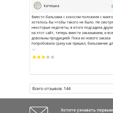
Катюшка
Вместо бальзама с кокосом положили с манго
хотелось бы чтобы такого не было. Не смотря
некоторые недочеты, в итоге подсадила друз
на этот сайт, теперь вместе заказываем, и вс
довольны продукцией. Пока из нового заказа
попробовала сразу как пришел, бальзамчик д
губ, приятный на запах, на губах не липнет, и
масло кокосовое - приятно пахнет, кожа мягк
гладкая.
Всего отзывов: 144
Хотите узнавать первым 