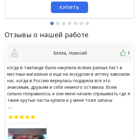
КУПИТЬ
Отзывы о нашей работе
Белла, Новосиб
1
когда в таиланде была накупила всяких разных паст в
местных магазинах и еще на экскурсии в аптеку завозили
нас. когда в Россию вернулась подарила все это
знакомым, друзьям и себе немного оставила. Всем
сильно понравилось и они меня начали спрашивать где я
такие крутые пасты купила и у меня тоже запасы
кончились на тот момент. В итоге пришлось лезть в
интернеты и искать где купить. Рада, что наткнулась на
ваш магазин. удобно пользоваться сайтом, всё понятно
во время заказа. доставка была как и написали - в
пределах 3 недель. теперь опять буду радовать друзей