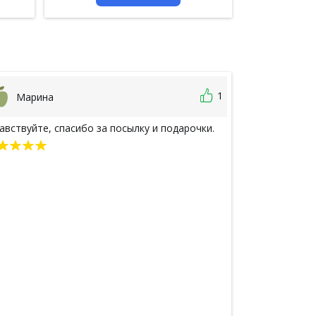
1
Марина
Михаил
авствуйте, спасибо за посылку и подарочки.
Товар пришёл 
упаковано хор