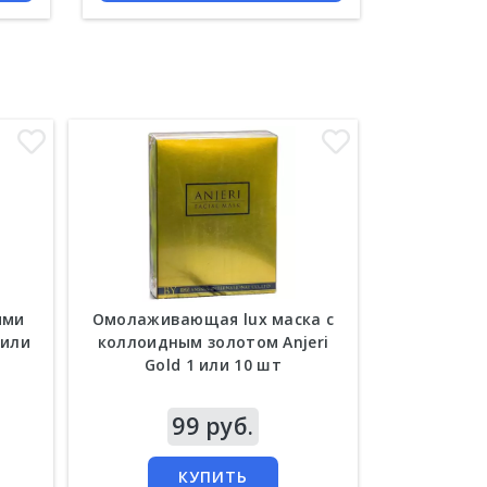
ими
Омолаживающая lux маска c
Омолажив
 или
коллоидным золотом Anjeri
маска Anjer
Gold 1 или 10 шт
и
Цена
99 руб.
Цена
КУПИТЬ