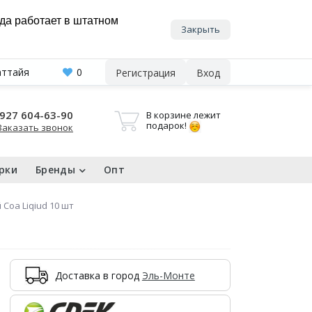
нда работает в штатном
Закрыть
аттайя
0
Регистрация
Вход
927 604-63-90
В корзине лежит
подарок!
Заказать звонок
рки
Бренды
Опт
Coa Liqiud 10 шт
Доставка в город
Эль-Монте