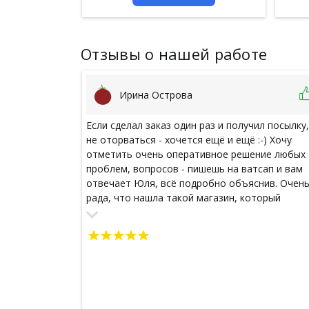
Отзывы о нашей работе
Ирина Острова
Если сделал заказ один раз и получил посылку,
не оторваться - хочется ещё и ещё :-) Хочу
отметить очень оперативное решение любых
проблем, вопросов - пишешь на ватсап и вам
отвечает Юля, всё подробно объяснив. Очен
рада, что нашла такой магазин, который
поставляет нам "заморские" товары. Теперь у
меня есть кокосовое масло. кокосовое мыло,
молотый кофе из камбоджи :-)