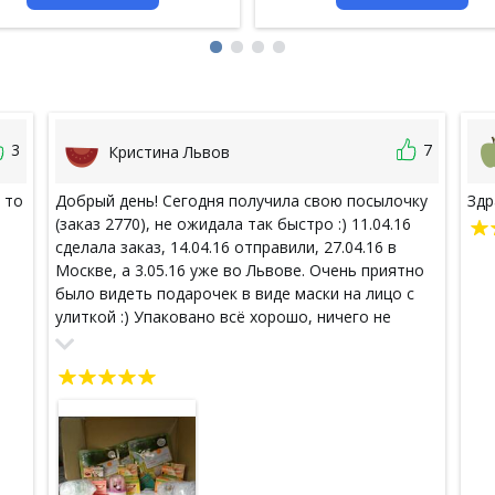
3
7
Кристина Львов
 то
Добрый день! Сегодня получила свою посылочку
Здр
(заказ 2770), не ожидала так быстро :) 11.04.16
сделала заказ, 14.04.16 отправили, 27.04.16 в
Москве, а 3.05.16 уже во Львове. Очень приятно
ь
было видеть подарочек в виде маски на лицо с
улиткой :) Упаковано всё хорошо, ничего не
пролилось. Сайт очень удобный, цены достойные,
доставка оперативная. Всем работникам этого
магазина большое спасибо, буду делать заказы
сама и рекомендовать своим подругам.