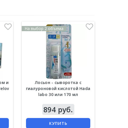
На выбор 2 объема
ом и
Лосьон - сыворотка с
elov
гиалуроновой кислотой Hada
labo 30 или 170 мл
894 руб.
КУПИТЬ