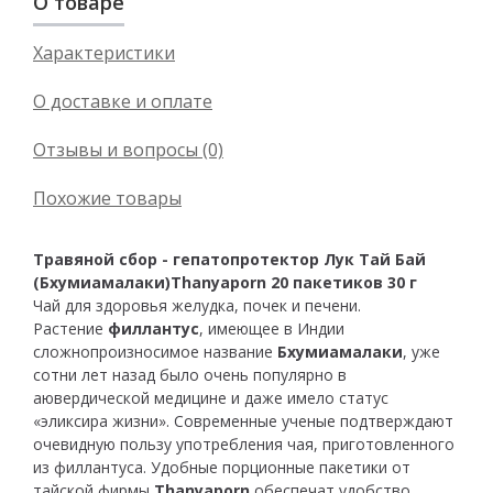
О товаре
Характеристики
О доставке и оплате
Отзывы и вопросы (0)
Похожие товары
Травяной сбор - гепатопротектор Лук Тай Бай
(Бхумиамалаки)Thanyaporn 20 пакетиков 30 г
Чай для здоровья желудка, почек и печени.
Растение
филлантус
, имеющее в Индии
сложнопроизносимое название
Бхумиамалаки
, уже
сотни лет назад было очень популярно в
аювердической медицине и даже имело статус
«эликсира жизни». Современные ученые подтверждают
очевидную пользу употребления чая, приготовленного
из филлантуса. Удобные порционные пакетики от
тайской фирмы
Thanyaporn
обеспечат удобство