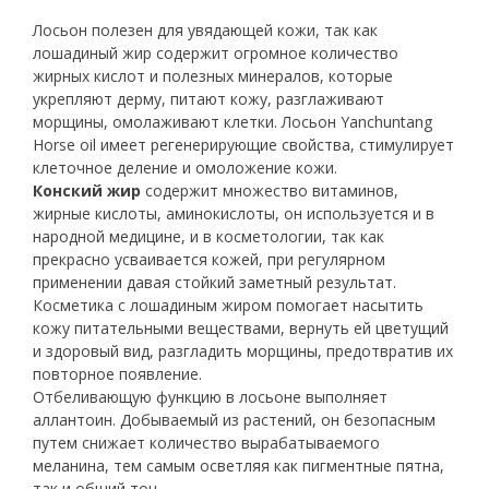
Лосьон полезен для увядающей кожи, так как
лошадиный жир содержит огромное количество
жирных кислот и полезных минералов, которые
укрепляют дерму, питают кожу, разглаживают
морщины, омолаживают клетки. Лосьон Yanchuntang
Horse oil имеет регенерирующие свойства, стимулирует
клеточное деление и омоложение кожи.
Конский жир
содержит множество витаминов,
жирные кислоты, аминокислоты, он используется и в
народной медицине, и в косметологии, так как
прекрасно усваивается кожей, при регулярном
применении давая стойкий заметный результат.
Косметика с лошадиным жиром помогает насытить
кожу питательными веществами, вернуть ей цветущий
и здоровый вид, разгладить морщины, предотвратив их
повторное появление.
Отбеливающую функцию в лосьоне выполняет
аллантоин. Добываемый из растений, он безопасным
путем снижает количество вырабатываемого
меланина, тем самым осветляя как пигментные пятна,
так и общий тон.