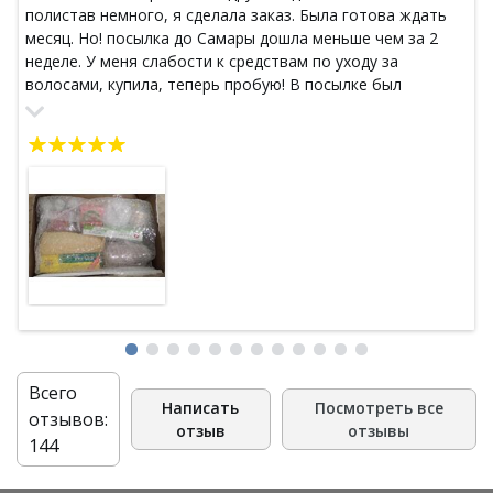
полистав немного, я сделала заказ. Была готова ждать
месяц. Но! посылка до Самары дошла меньше чем за 2
неделе. У меня слабости к средствам по уходу за
волосами, купила, теперь пробую! В посылке был
маленький подарок мини-версия зубной пасты. Совет:
лучше заказывать дорогой, но малый по весу товар,
тогда затраты на доставку оправдают цену товара.
Всего
Написать
Посмотреть все
отзывов:
отзыв
отзывы
144