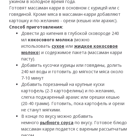
ужином в холодное время года.
Готовят массаман карри в основном с курицей или с
говядиной. Кроме мяса в массаман-карри добавляют
картошку и по-желанию - орехи (кешью или арахис).
Способ приготовления:
Довести до кипения в глубокой сковороде 240
мл
кокосового молока
(можно
использовать
сухое
или
жидкое кокосовое
молоко
) и содержимое пакета (массаман карри
пасту).
Добавить кусочки курицы или говядины, долить
240 мл воды и готовить до мягкости мяса около
7-10 минут
Добавить порезанный на крупные куски
картофель (2-3 картофелины) и по-желанию,
слегка поджаренный арахис или орешки кешью
(20-40 грамм). Готовить, пока картофель и орехи
не станут мягкими.
В конце по вкусу можно добавить
немного
рыбного соуса
по вкусу. Готовое блюдо
массаман карри подается с вареным рассыпчатым
рисом.